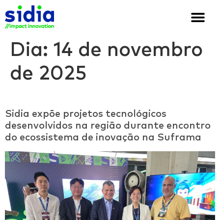
Quem somos
Soluções e cases
We are Sidia
Dia:
14 de novembro
de 2025
Sidia expõe projetos tecnológicos
desenvolvidos na região durante encontro
do ecossistema de inovação na Suframa