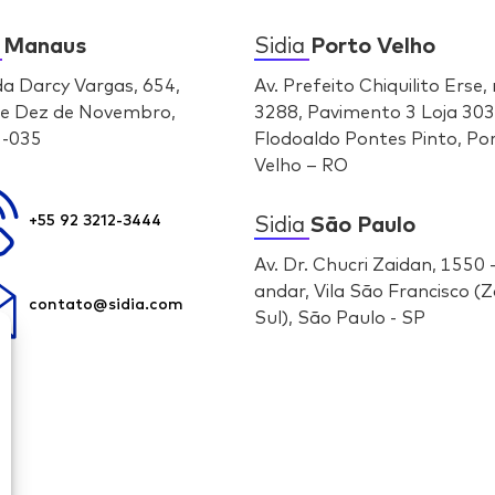
a
Manaus
Sidia
Porto Velho
da Darcy Vargas, 654,
Av. Prefeito Chiquilito Erse, 
e Dez de Novembro,
3288, Pavimento 3 Loja 303
-035
Flodoaldo Pontes Pinto, Po
Velho – RO
Sidia
São Paulo
+55 92 3212-3444
Av. Dr. Chucri Zaidan, 1550 
andar, Vila São Francisco (
contato@sidia.com
Sul), São Paulo - SP