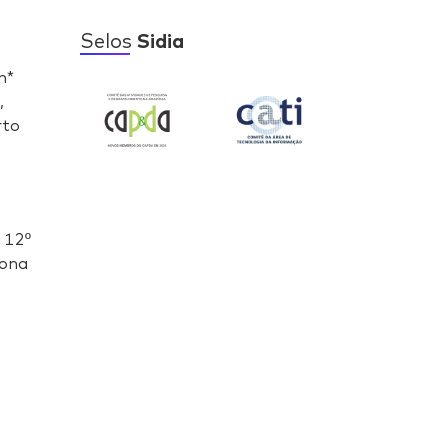
Selos
Sidia
n*
,
rto
- 12º
Zona