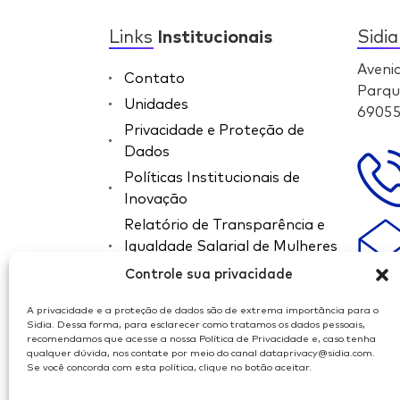
Links
Institucionais
Sidi
Aveni
Contato
Parqu
Unidades
69055
Privacidade e Proteção de
Dados
Políticas Institucionais de
Inovação
Relatório de Transparência e
Igualdade Salarial de Mulheres
e Homens
Controle sua privacidade
Hotline Sidia
A privacidade e a proteção de dados são de extrema importância para o
Sidia. Dessa forma, para esclarecer como tratamos os dados pessoais,
Controle sua privacidade
recomendamos que acesse a nossa Política de Privacidade e, caso tenha
qualquer dúvida, nos contate por meio do canal dataprivacy@sidia.com.
Se você concorda com esta política, clique no botão aceitar.