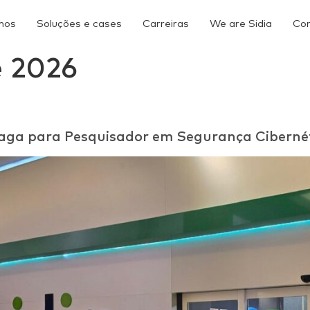
mos
Soluções e cases
Carreiras
We are Sidia
Co
e 2026
vaga para Pesquisador em Segurança Ciberné