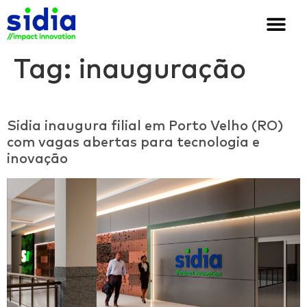
Quem somos
Soluções e cases
We are Sidia
Tag:
inauguração
Sidia inaugura filial em Porto Velho (RO)
com vagas abertas para tecnologia e
inovação