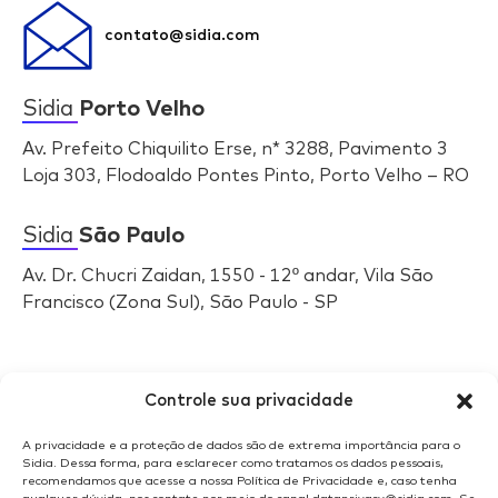
contato@sidia.com
Sidia
Porto Velho
Av. Prefeito Chiquilito Erse, n* 3288, Pavimento 3
Loja 303, Flodoaldo Pontes Pinto, Porto Velho – RO
Sidia
São Paulo
Av. Dr. Chucri Zaidan, 1550 - 12º andar, Vila São
Francisco (Zona Sul), São Paulo - SP
Selos
Sidia
Controle sua privacidade
A privacidade e a proteção de dados são de extrema importância para o
Sidia. Dessa forma, para esclarecer como tratamos os dados pessoais,
recomendamos que acesse a nossa Política de Privacidade e, caso tenha
qualquer dúvida, nos contate por meio do canal dataprivacy@sidia.com. Se