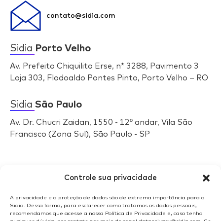
contato@sidia.com
Sidia
Porto Velho
Av. Prefeito Chiquilito Erse, n* 3288, Pavimento 3
Loja 303, Flodoaldo Pontes Pinto, Porto Velho – RO
Sidia
São Paulo
Av. Dr. Chucri Zaidan, 1550 - 12º andar, Vila São
Francisco (Zona Sul), São Paulo - SP
Selos
Sidia
Controle sua privacidade
A privacidade e a proteção de dados são de extrema importância para o
Sidia. Dessa forma, para esclarecer como tratamos os dados pessoais,
recomendamos que acesse a nossa Política de Privacidade e, caso tenha
qualquer dúvida, nos contate por meio do canal dataprivacy@sidia.com. Se