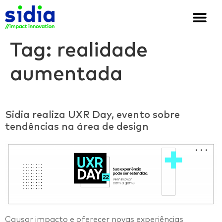
Quem somos
Soluções e cases
We are Sidia
Tag:
realidade
aumentada
Sidia realiza UXR Day, evento sobre
tendências na área de design
Causar impacto e oferecer novas experiências