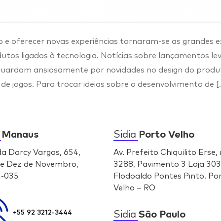
 e oferecer novas experiências tornaram-se as grandes e
utos ligados à tecnologia. Notícias sobre lançamentos l
guardam ansiosamente por novidades no design do produto
 de jogos. Para trocar ideias sobre o desenvolvimento de [
a
Manaus
Sidia
Porto Velho
da Darcy Vargas, 654,
Av. Prefeito Chiquilito Erse, 
e Dez de Novembro,
3288, Pavimento 3 Loja 303
-035
Flodoaldo Pontes Pinto, Po
Velho – RO
Sidia
São Paulo
+55 92 3212-3444