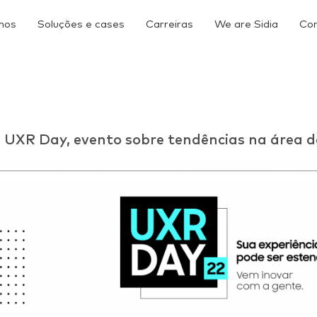
mos
Soluções e cases
Carreiras
We are Sidia
Co
za UXR Day, evento sobre tendências na área d