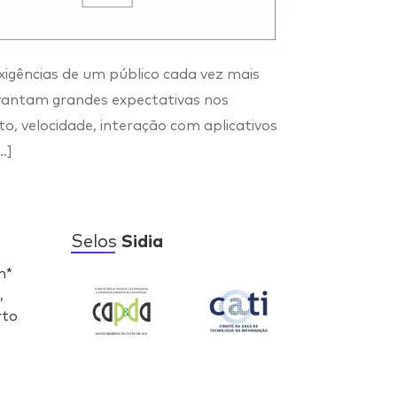
xigências de um público cada vez mais
evantam grandes expectativas nos
, velocidade, interação com aplicativos
…]
Selos
Sidia
n*
,
rto