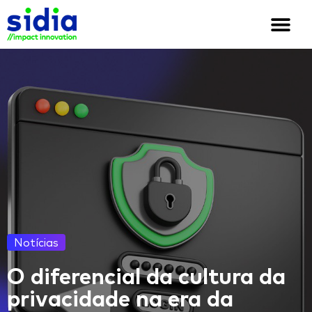
Quem somos
Soluções e cases
We are Sidia
Notícias
O diferencial da cultura da
privacidade na era da