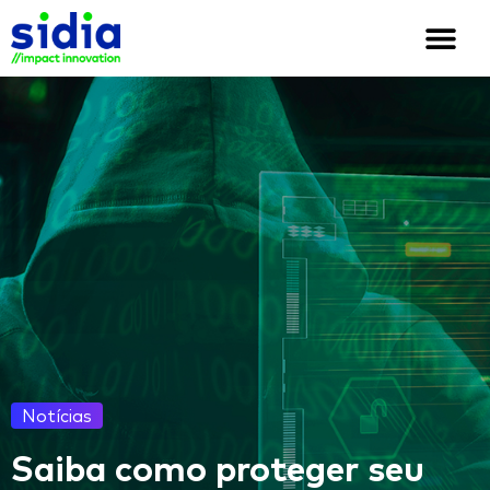
Quem somos
Soluções e cases
We are Sidia
Notícias
Saiba como proteger seu