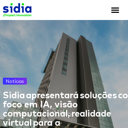
Quem somos
Soluções e cases
We are Sidia
Notícias
Sidia apresentará soluções c
foco em IA, visão
computacional, realidade
virtual para a