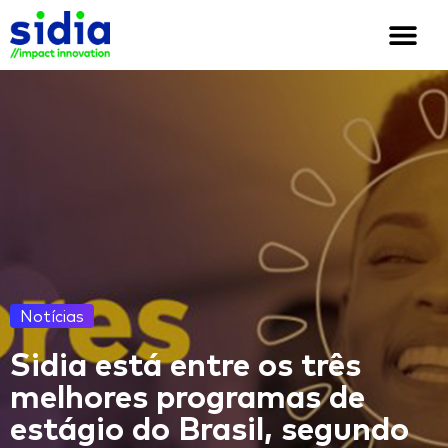
Quem somos
Soluções e cases
We are Sidia
Notícias
Sidia está entre os três
melhores programas de
estágio do Brasil, segundo