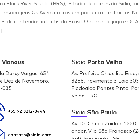
a Black River Studio (BRS), estúdio de games do Sidia, la
os personagens Os Aventureiros em parceria com Luccas N
es de conteúdos infantis do Brasil. O nome do jogo é Os 
]
a
Manaus
Sidia
Porto Velho
da Darcy Vargas, 654,
Av. Prefeito Chiquilito Erse, 
e Dez de Novembro,
3288, Pavimento 3 Loja 303
-035
Flodoaldo Pontes Pinto, Po
Velho – RO
Sidia
São Paulo
+55 92 3212-3444
Av. Dr. Chucri Zaidan, 1550 
andar, Vila São Francisco (
contato@sidia.com
Sul), São Paulo - SP