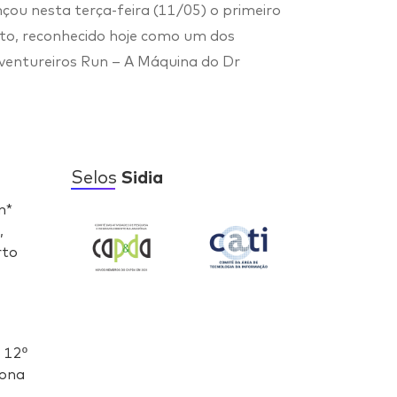
nçou nesta terça-feira (11/05) o primeiro
eto, reconhecido hoje como um dos
Aventureiros Run – A Máquina do Dr
Selos
Sidia
n*
,
rto
- 12º
Zona