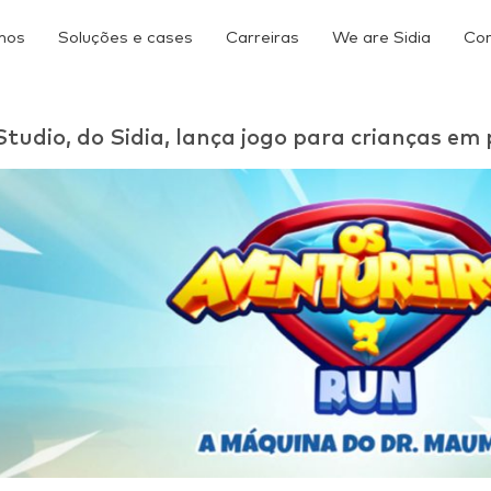
mos
Soluções e cases
Carreiras
We are Sidia
Co
Studio, do Sidia, lança jogo para crianças e