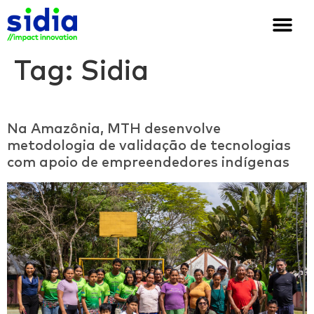
Quem somos
Soluções e cases
We are Sidia
Tag:
Sidia
Na Amazônia, MTH desenvolve
metodologia de validação de tecnologias
com apoio de empreendedores indígenas